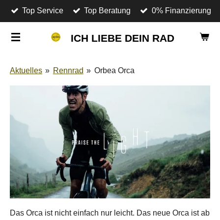
Top Service
Top Beratung
0% Finanzierung
Zum
Hauptinhalt
ICH LIEBE DEIN RAD
springen
Aktuelles
»
Rennrad
»
Orbea Orca
Das Orca ist nicht einfach nur leicht. Das neue Orca ist ab