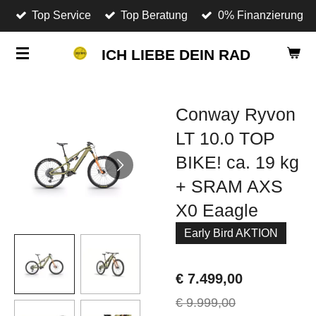
Top Service
Top Beratung
0% Finanzierung
Zum
Hauptinhalt
ICH LIEBE DEIN RAD
springen
Conway Ryvon
LT 10.0 TOP
BIKE! ca. 19 kg
+ SRAM AXS
X0 Eaagle
Early Bird AKTION
€ 7.499,00
€ 9.999,00