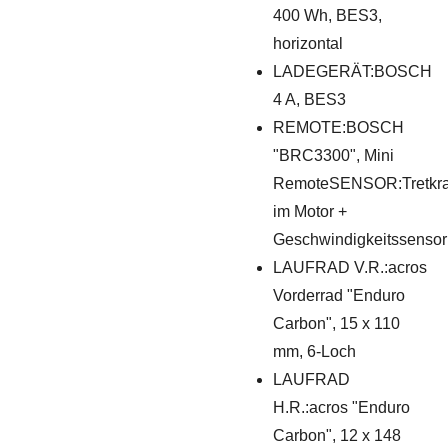
400 Wh, BES3,
horizontal
LADEGERÄT:BOSCH
4 A, BES3
REMOTE:BOSCH
"BRC3300", Mini
RemoteSENSOR:Tretkra
im Motor +
Geschwindigkeitssensor
LAUFRAD V.R.:acros
Vorderrad "Enduro
Carbon", 15 x 110
mm, 6-Loch
LAUFRAD
H.R.:acros "Enduro
Carbon", 12 x 148