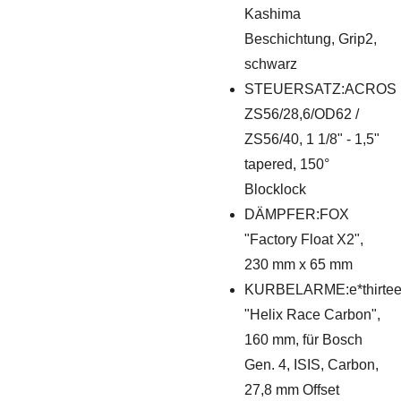
Kashima
Beschichtung, Grip2,
schwarz
STEUERSATZ:ACROS
ZS56/28,6/OD62 /
ZS56/40, 1 1/8" - 1,5"
tapered, 150°
Blocklock
DÄMPFER:FOX
"Factory Float X2",
230 mm x 65 mm
KURBELARME:e*thirte
"Helix Race Carbon",
160 mm, für Bosch
Gen. 4, ISIS, Carbon,
27,8 mm Offset