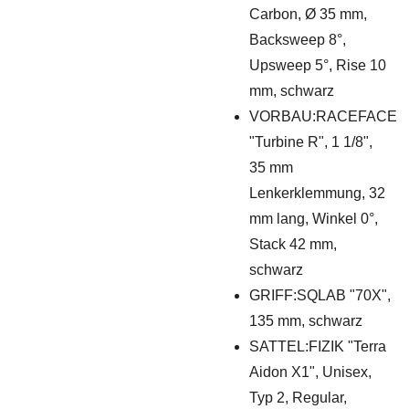
Carbon, Ø 35 mm,
Backsweep 8°,
Upsweep 5°, Rise 10
mm, schwarz
VORBAU:RACEFACE
"Turbine R", 1 1/8",
35 mm
Lenkerklemmung, 32
mm lang, Winkel 0°,
Stack 42 mm,
schwarz
GRIFF:SQLAB "70X",
135 mm, schwarz
SATTEL:FIZIK "Terra
Aidon X1", Unisex,
Typ 2, Regular,