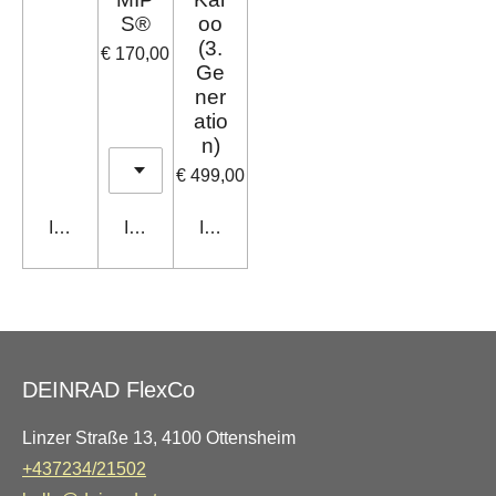
e
S®
oo
(3.
€ 170,00
Ge
ner
atio
n)
€ 499,00
In den Warenkorb
In den Warenkorb
In den Warenkorb
DEINRAD FlexCo
Linzer Straße 13, 4100 Ottensheim
+437234/21502