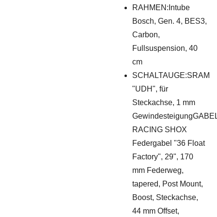
RAHMEN:Intube
Bosch, Gen. 4, BES3,
Carbon,
Fullsuspension, 40
cm
SCHALTAUGE:SRAM
"UDH", für
Steckachse, 1 mm
GewindesteigungGABE
RACING SHOX
Federgabel "36 Float
Factory", 29", 170
mm Federweg,
tapered, Post Mount,
Boost, Steckachse,
44 mm Offset,