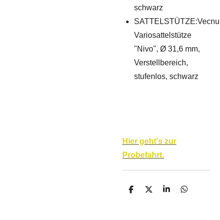
schwarz
SATTELSTÜTZE:Vecn
Variosattelstütze
"Nivo", Ø 31,6 mm,
Verstellbereich,
stufenlos, schwarz
Hier geht's zur
Probefahrt.
T
T
T
T
e
e
e
e
i
i
i
i
l
l
l
l