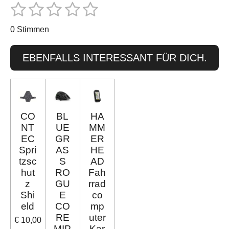
e
e
e
e
1
2
3
4
5
B
B
n
n
n
n
e
S
S
S
S
S
e
w
0 Stimmen
e
w
t
t
t
t
t
r
e
t
e
e
e
e
e
EBENFALLS INTERESSANT FÜR DICH.
u
r
r
r
r
r
r
n
g
t
n
n
n
n
n
a
u
b
e
e
e
e
s
n
CO
BL
HA
e
g
n
NT
UE
MM
d
:
EC
GR
ER
e
Spri
AS
HE
0
n
tzsc
S
AD
S
hut
RO
Fah
t
z
GU
rrad
Shi
E
co
e
eld
CO
mp
r
RE
uter
€ 10,00
n
MIP
Kar