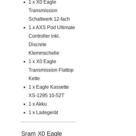
1 x X0 Eagle
Transmission
Schaltwerk 12-fach
1 x AXS Pod Ultimate
Controller inkl.
Discrete
Klemmschelle
1 x X0 Eagle
Transmission Flattop
Kette
1 x Eagle Kassette
XS-1295 10-52T
1 x Akku
1 x Ladegerät
Sram X0 Eagle