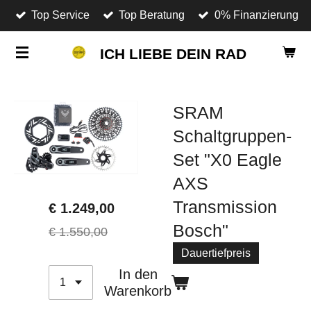
Top Service
Top Beratung
0% Finanzierung
Zum
Hauptinhalt
ICH LIEBE DEIN RAD
springen
SRAM
Schaltgruppen-
Set "X0 Eagle
AXS
Transmission
€ 1.249,00
Bosch"
€ 1.550,00
Dauertiefpreis
In den
Warenkorb