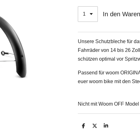
In den Ware
Unsere Schutzbleche für
Fahrräder von 14 bis 26 Zol
schützen optimal vor Spritz
Passend für woom ORIGINAL
euer woom bike mit den Ste
Nicht mit Woom OFF Model 
T
T
T
e
e
e
i
i
i