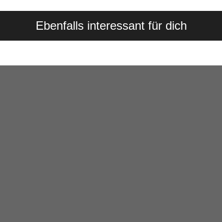
l
l
l
e
e
e
n
n
n
Ebenfalls interessant für dich