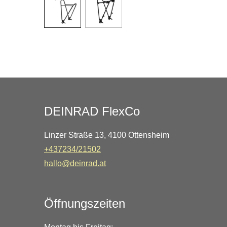
DEINRAD FlexCo
Linzer Straße 13, 4100 Ottensheim
+437234/21502
hallo@deinrad.at
Öffnungszeiten