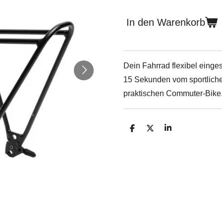
In den Warenkorb
Dein Fahrrad flexibel einge
15 Sekunden vom sportlich
praktischen Commuter-Bike
T
T
T
e
e
e
i
i
i
l
l
l
e
e
e
n
n
n