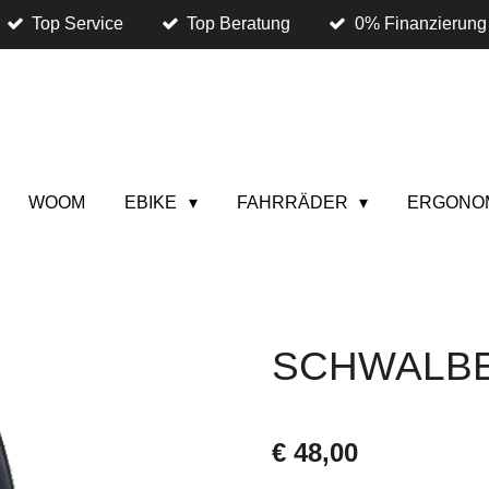
Top Service
Top Beratung
0% Finanzierung
WOOM
EBIKE
FAHRRÄDER
ERGONO
SCHWALBE
€ 48,00