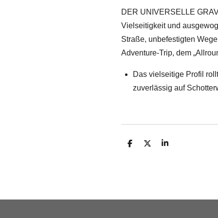
DER UNIVERSELLE GRAV
Vielseitigkeit und ausgewog
Straße, unbefestigten Wege
Adventure-Trip, dem „Allrou
Das vielseitige Profil rol
zuverlässig auf Schotter
T
T
T
e
e
e
i
i
i
l
l
l
e
e
e
n
n
n