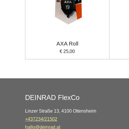
AXA Roll
€ 25,00
DEINRAD FlexCo
Linzer Straße 13, 4100 Ottensheim
+437234/21502
hallo@deinrad.at