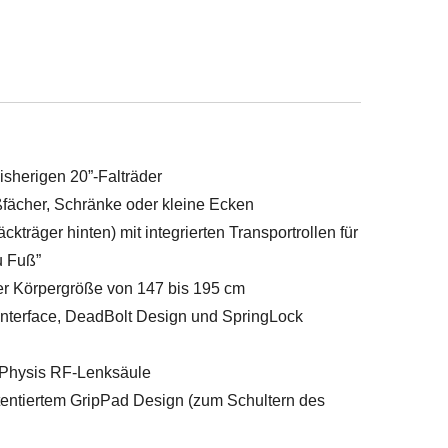
isherigen 20”-Falträder
fächer, Schränke oder kleine Ecken
kträger hinten) mit integrierten Transportrollen für
u Fuß”
ner Körpergröße von 147 bis 195 cm
Interface, DeadBolt Design und SpringLock
Physis RF-Lenksäule
atentiertem GripPad Design (zum Schultern des