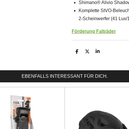
Shimano® Alivio Shadow
Komplette StVO-Beleuch
2-Scheinwerfer (41 Lux
Förderung Falträder
T
T
T
e
e
e
i
i
i
l
l
l
e
e
e
EBENFALLS INTERESSANT FÜR DICH.
n
n
n