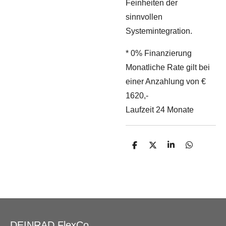
Feinheiten der
sinnvollen
Systemintegration.
* 0% Finanzierung
Monatliche Rate gilt bei
einer Anzahlung von €
1620,-
Laufzeit 24 Monate
T
T
T
T
e
e
e
e
i
i
i
i
l
l
l
l
e
e
e
e
n
n
n
n
DEINRAD FlexCo