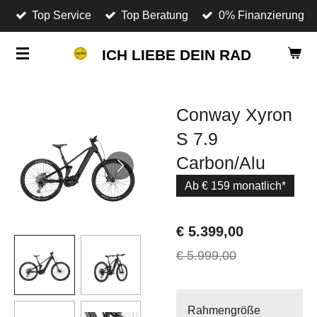
Top Service
Top Beratung
0% Finanzierung
Zum
Hauptinhalt
ICH LIEBE DEIN RAD
springen
Conway Xyron
S 7.9
Carbon/Alu
Ab € 159 monatlich*
€ 5.399,00
€ 5.999,00
Rahmengröße