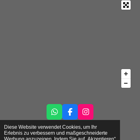
W
F
I
h
a
n
Diese Website verwendet Cookies, um Ihr
©
2026 DEINRAD FlexCo
a
c
s
Erlebnis zu verbessern und maßgeschneiderte
t
e
t
Werbung anzuzeigen. Indem Sie auf „Akzeptieren“