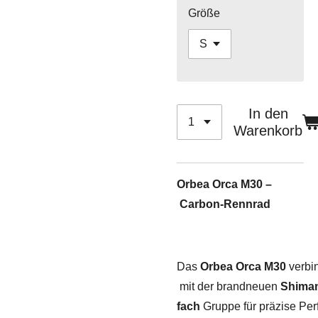
Größe
In den
Warenkorb
Orbea Orca M30 –
Carbon-Rennrad
Das
Orbea Orca M30
verbin
mit der brandneuen
Shiman
fach
Gruppe für präzise Pe