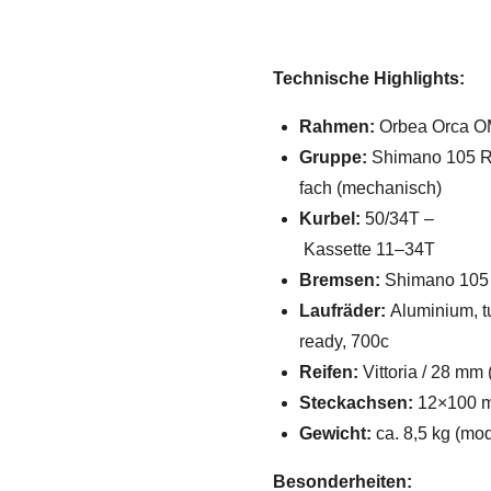
Technische Highlights:
Rahmen:
Orbea Orca OM
Gruppe:
Shimano 105 R
fach (mechanisch)
Kurbel:
50/34T –
Kassette 11–34T
Bremsen:
Shimano 105 
Laufräder:
Aluminium, t
ready, 700c
Reifen:
Vittoria / 28 mm
Steckachsen:
12×100 m
Gewicht:
ca. 8,5 kg (mo
Besonderheiten: