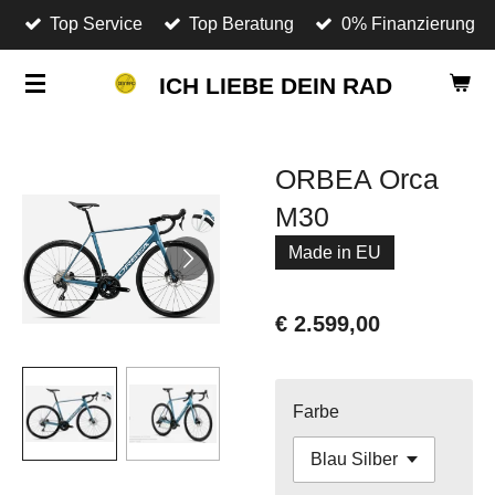
Top Service
Top Beratung
0% Finanzierung
Zum
Hauptinhalt
ICH LIEBE DEIN RAD
springen
ORBEA Orca
M30
Made in EU
€ 2.599,00
Farbe