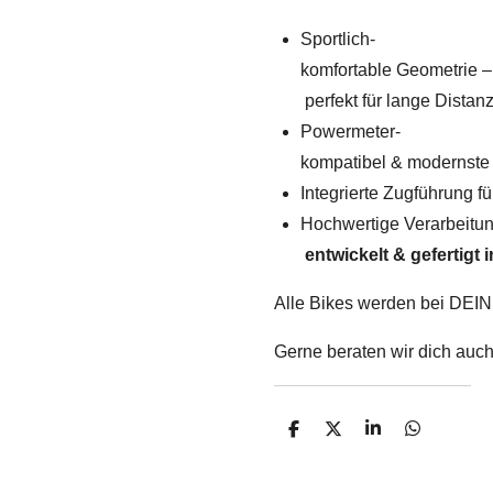
Sportlich-
komfortable Geometrie –
perfekt für lange Distan
Powermeter-
kompatibel & modernste 
Integrierte Zugführung 
Hochwertige Verarbeitu
entwickelt & gefertigt 
Alle Bikes werden bei DEIN
Gerne beraten wir dich auch
T
T
T
T
e
e
e
e
i
i
i
i
l
l
l
l