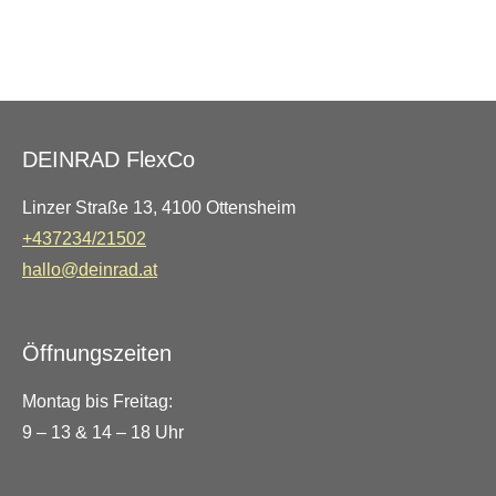
e
e
e
e
i
i
i
i
l
l
l
l
e
e
e
e
n
n
n
n
DEINRAD FlexCo
Linzer Straße 13, 4100 Ottensheim
+437234/21502
hallo@deinrad.at
Öffnungszeiten
Montag bis Freitag:
9 – 13 & 14 – 18 Uhr