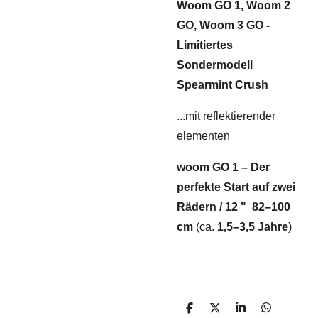
Woom GO 1, Woom 2
GO, Woom 3 GO -
Limitiertes
Sondermodell
Spearmint Crush
...mit reflektierender
elementen
woom GO 1 – Der
perfekte Start auf zwei
Rädern / 12 " 82–100
cm
(ca.
1,5–3,5 Jahre
)
T
T
T
T