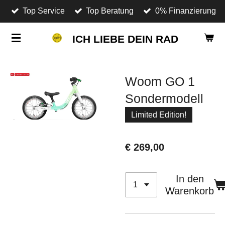
Top Service
Top Beratung
0% Finanzierung
Zum
Hauptinhalt
ICH LIEBE DEIN RAD
springen
Woom GO 1
Sondermodell
Limited Edition!
€ 269,00
In den
Warenkorb