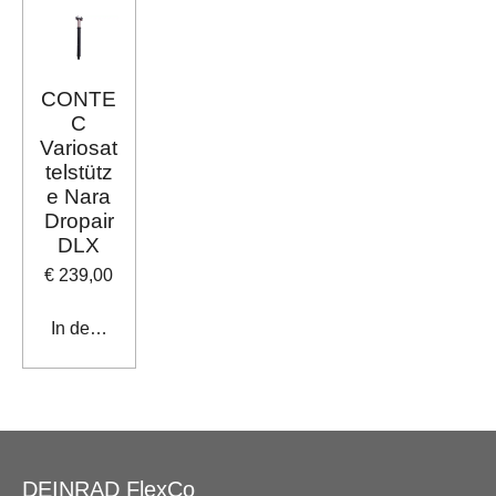
CONTE
C
Variosat
telstütz
e Nara
Dropair
DLX
€ 239,00
In den Warenkorb
DEINRAD FlexCo