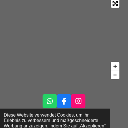
W
F
I
h
a
n
Diese Website verwendet Cookies, um Ihr
©
2026 DEINRAD FlexCo
a
c
s
Erlebnis zu verbessern und maßgeschneiderte
t
e
t
Werbung anzuzeigen. Indem Sie auf „Akzeptieren“