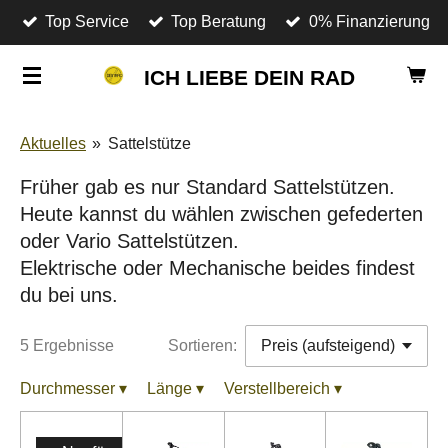
Top Service
Top Beratung
0% Finanzierung
Zum
Hauptinhalt
ICH LIEBE DEIN RAD
springen
Aktuelles
»
Sattelstütze
Früher gab es nur Standard Sattelstützen.
Heute kannst du wählen zwischen gefederten
oder Vario Sattelstützen.
Elektrische oder Mechanische beides findest
du bei uns.
5 Ergebnisse
Sortieren:
Durchmesser
▾
Länge
▾
Verstellbereich
▾