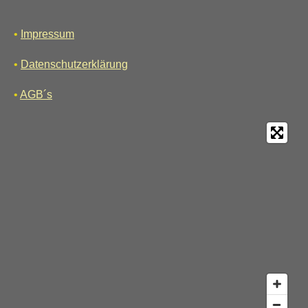
e
•
Impressum
•
Datenschutzerklärung
•
AGB´s