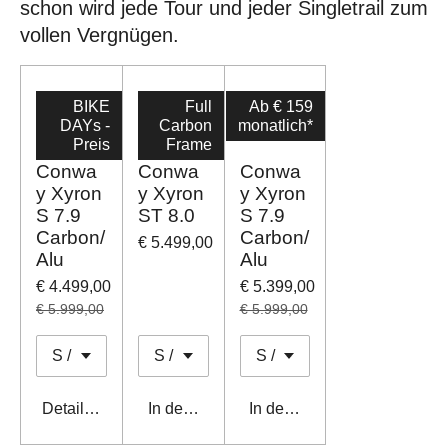
schon wird jede Tour und jeder Singletrail zum
vollen Vergnügen.
BIKE
Full
Ab € 159
DAYs -
Carbon
monatlich*
Preis
Frame
Conwa
Conwa
Conwa
y Xyron
y Xyron
y Xyron
S 7.9
ST 8.0
S 7.9
Carbon/
Carbon/
€ 5.499,00
Alu
Alu
€ 4.499,00
€ 5.399,00
€ 5.999,00
€ 5.999,00
Details anzeigen
In den Warenkorb
In den Warenkorb