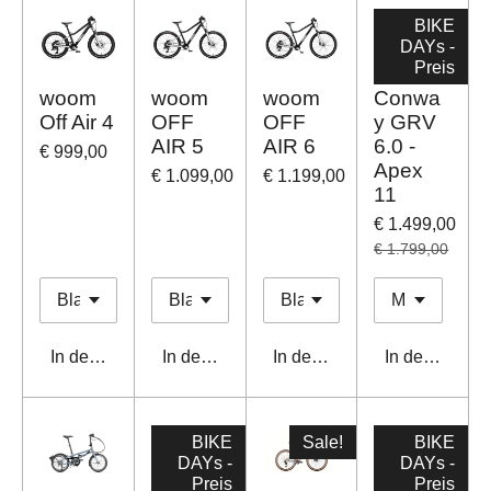
BIKE
DAYs -
Preis
woom
woom
woom
Conwa
Off Air 4
OFF
OFF
y GRV
AIR 5
AIR 6
6.0 -
€ 999,00
Apex
€ 1.099,00
€ 1.199,00
11
€ 1.499,00
€ 1.799,00
In den Warenkorb
In den Warenkorb
In den Warenkorb
In den Waren
BIKE
Sale!
BIKE
DAYs -
DAYs -
Preis
Preis