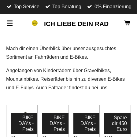
Top Service
Top Beratung
0% Finanzierung
Zum
Hauptinhalt
ICH LIEBE DEIN RAD
springen
Mach dir einen Überblick über unser ausgesuchtes
Sortiment an Fahrrädern und E-Bikes.
Angefangen von Kinderrädern über Gravelbikes,
Mountainbikes, Reiseräder bis hin zu diversen E-Bikes
und E-Fullys. Auch Falträder findest du bei uns.
BIKE
BIKE
BIKE
Spare
DAYs -
DAYs -
DAYs -
dir 450
Preis
Preis
Preis
Euro