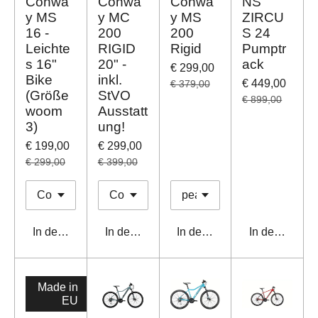
Conwa
Conwa
Conwa
NS
y MS
y MC
y MS
ZIRCU
16 -
200
200
S 24
Leichte
RIGID
Rigid
Pumptr
s 16"
20" -
ack
€ 299,00
Bike
inkl.
€ 449,00
€ 379,00
(Größe
StVO
€ 899,00
woom
Ausstatt
3)
ung!
€ 199,00
€ 299,00
€ 299,00
€ 399,00
In den Warenkorb
In den Warenkorb
In den Warenkorb
In den Waren
Made in
EU