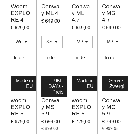
Woom
Conwa
Conwa
Conwa
EXPLO
y ML 4
y ML
y MS
RE 4
4.7
4.7
€ 649,00
€ 629,00
€ 649,00
€ 649,00
In den Warenkorb
In den Warenkorb
In den Warenkorb
In den Waren
Made in
BIKE
Made in
Servus
EU
DAYs -
EU
Zwerg!
Preis
woom
Conwa
woom
Conwa
EXPLO
y MS
EXPLO
y MC
RE 5
6.9
RE 6
5.9
€ 679,00
€ 699,00
€ 729,00
€ 799,00
€ 899,00
€ 999,95