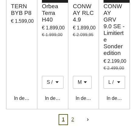
TERN
Orbea
CONW
CONW
BYB P8
Terra
AY RLC
AY
H40
4.9
GRV
€ 1.599,00
9.0 SE -
€ 1.899,00
€ 1.899,00
Limitiert
€ 1.999,00
€ 2.099,95
e
Sonder
edition
€ 2.199,00
€ 2.499,00
In den Warenkorb
In den Warenkorb
In den Warenkorb
In den Waren
1
2