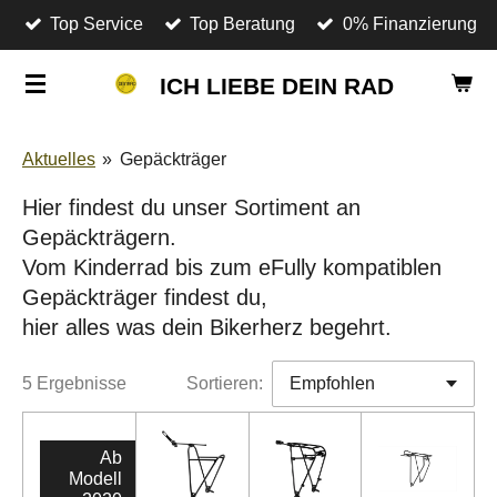
Top Service
Top Beratung
0% Finanzierung
Zum
Hauptinhalt
ICH LIEBE DEIN RAD
springen
Aktuelles
»
Gepäckträger
Hier findest du unser Sortiment an
Gepäckträgern.
Vom Kinderrad bis zum eFully kompatiblen
Gepäckträger findest du,
hier alles was dein Bikerherz begehrt.
5 Ergebnisse
Sortieren:
Ab
Modell