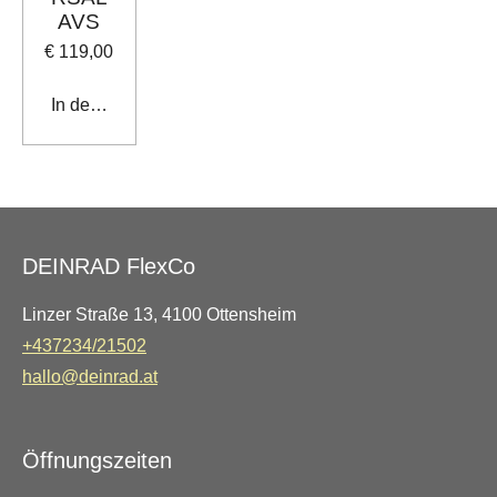
AVS
€ 119,00
In den Warenkorb
DEINRAD FlexCo
Linzer Straße 13, 4100 Ottensheim
+437234/21502
hallo@deinrad.at
Öffnungszeiten